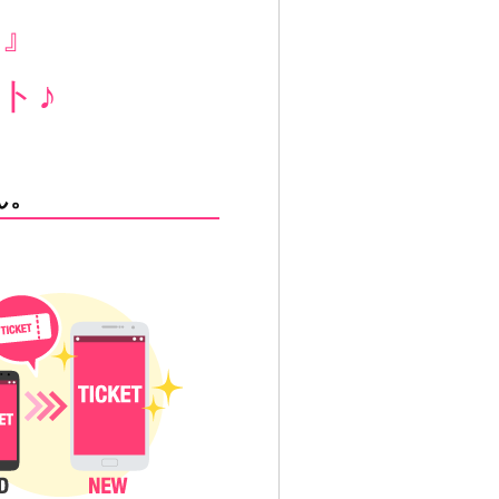
！』
ト♪
ん。