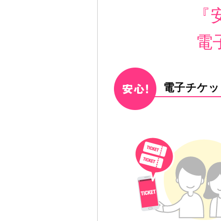
『
電
電子チケッ