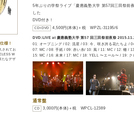
5年ぶりの学祭ライブ「慶應義塾大学 第57回三田祭前
した
DVD付き！
4,500円(本体)＋税 WPZL-31195/6
CD+DVD
DVD:
LIVE at 慶應義塾大学 第57 回三田祭前夜祭 2015.11.
ル仕様！
01: オープニング / 02: 流星 / 03: 今、咲き誇る花たちよ / 04: MC
入されてお
07: MC / 08: 手紙 / 09: 赤い糸/ 10: 風 / 11: MC / 12: 轍 / 1
ESS W
15: MC / 16: 未来 / 17: MC / 18: YELL 〜エール〜 / 1
新たなデザ
。
通常盤
3,000円(本体)＋税 WPCL-12389
CD