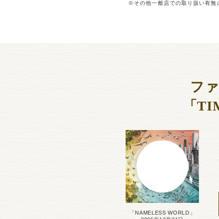
※その他一般店での取り扱い有無
フ
「TI
「NAMELESS WORLD」