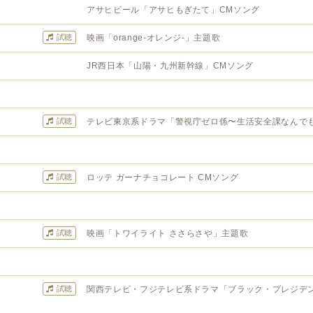
アサヒビール「アサヒもぎたて」CMソング
試聴
映画「orange-オレンジ-」主題歌
JR西日本「山陽・九州新幹線」CMソング
試聴
テレビ東京系ドラマ「警視庁ゼロ係〜生活安全課なんで
試聴
ロッテ ガーナチョコレート CMソング
試聴
映画「トワイライト ささらさや」主題歌
試聴
関西テレビ・フジテレビ系ドラマ「ブラック・プレジデント