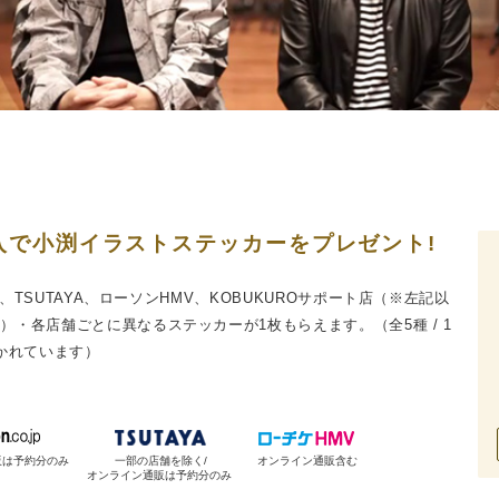
入で小渕イラストステッカーをプレゼント!
zon、TSUTAYA、ローソンHMV、KOBUKUROサポート店（※左記以
い）・各店舗ごとに異なるステッカーが1枚もらえます。（全5種 / 1
かれています）
販は予約分のみ
一部の店舗を除く/
オンライン通販含む
オンライン通販は予約分のみ