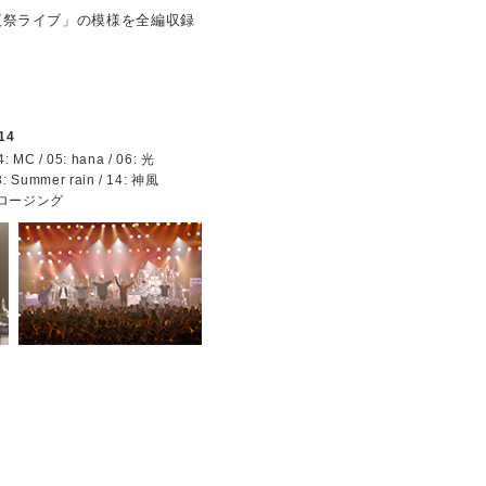
夜祭ライブ」の模様を全編収録
14
 / 05: hana / 06: 光
3: Summer rain / 14: 神風
9: クロージング