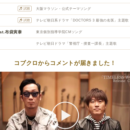
試聴
大阪マラソン・公式テーマソング
試聴
テレビ朝日系ドラマ「DOCTORS 3 最強の名医」主題歌
feat.布袋寅泰
東京個別指導学院CMソング
テレビ朝日ドラマ「警視庁・捜査一課長」主題歌
コブクロからコメントが届きました！