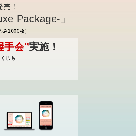
発売！
xe Package-」
み1000枚）
握手会”
実施！
ラくじも