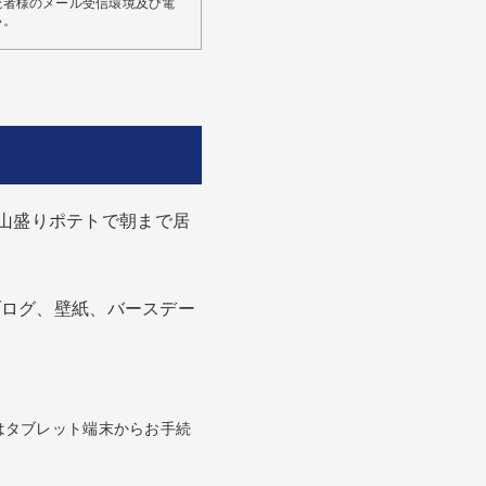
読者様のメール受信環境及び電
い。
「山盛りポテトで朝まで居
ブログ、壁紙、バースデー
はタブレット端末からお手続