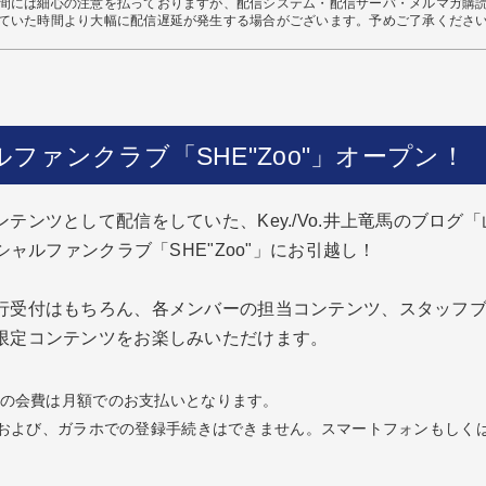
間には細心の注意を払っておりますが、配信システム・配信サーバ・メルマガ購
ていた時間より大幅に配信遅延が発生する場合がございます。予めご了承くださ
ファンクラブ「SHE"Zoo"」オープン！
テンツとして配信をしていた、Key./Vo.井上竜馬のブログ
シャルファンクラブ「SHE"Zoo"」にお引越し！
行受付はもちろん、各メンバーの担当コンテンツ、スタッフ
限定コンテンツをお楽しみいただけます。
の会費は月額でのお支払いとなります。
)および、ガラホでの登録手続きはできません。スマートフォンもしく