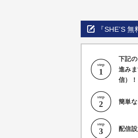
『SHE’S
下記の
step
進みま
1
信）！
step
簡単な
2
step
配信設
3