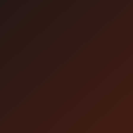
生配信視聴は、WEBブラウザもしくは配信視聴専
用アプリ「FanStream」をダウンロードしご覧い
ただけます。
※アプリダウンロードには、iOS端末・Android端末のいずれかの端
末が必要となります。
アプリでの視聴について
FanStreamアプ
WEBブラウザ
視聴方法
リ
購入したIDで上記ペ
ージからログイン