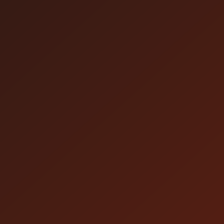
パソコン・スマー
スマートフォン・
対応デバイ
トフォン・タブレ
ス
タブレット
ット
コメント
TVでの再生
ー
ー
ギフト
アバター表
ー
ー
示
WEBブラウザでご
アーカイブ
アーカイブ配信に
配信
覧ください
コメントはありません