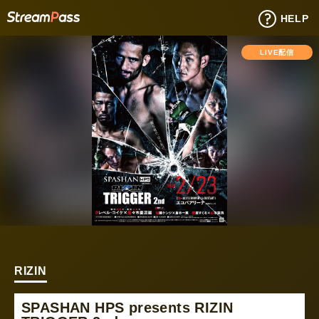
HELP
LIVE配信
RIZIN
SPASHAN HPS presents RIZIN