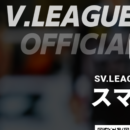
SV.LE
ス