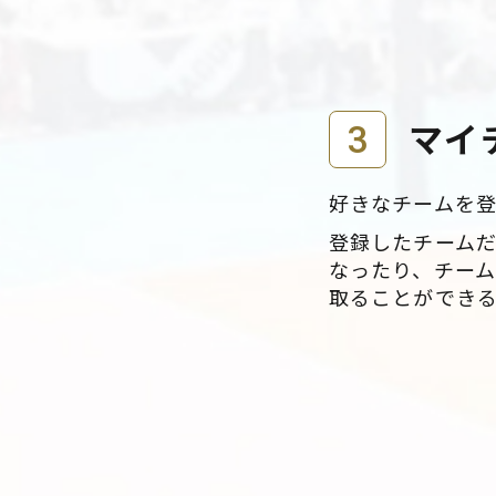
3
マイ
好きなチームを
登録したチーム
なったり、チー
取ることができ