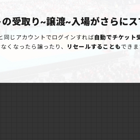
トの受取り~譲渡~入場が
さらにス
と同じアカウントでログインすれば
自動でチケット
けなくなったら譲ったり、
リセールすることも
できま