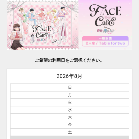
ご希望の利用日をご選択ください。
2026年8月
日
月
火
水
木
金
土