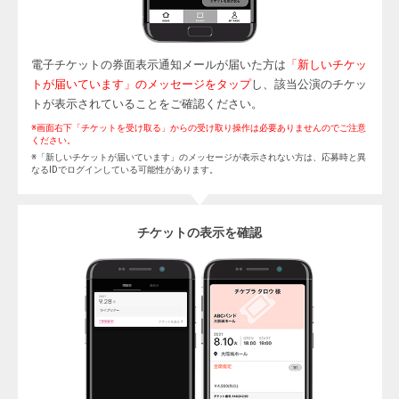
電子チケットの券面表示通知メールが届いた方は
「新しいチケッ
トが届いています」のメッセージをタップ
し、該当公演のチケッ
トが表示されていることをご確認ください。
※画面右下「チケットを受け取る」からの受け取り操作は必要ありませんのでご注意
ください。
※「新しいチケットが届いています」のメッセージが表示されない方は、応募時と異
なるIDでログインしている可能性があります。
チケットの表示を確認