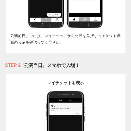
公演前日までには、マイチケットから公演を選択してチケット券
面の表示を確認してください。
STEP 2
公演当日、スマホで入場！
マイチケットを表示