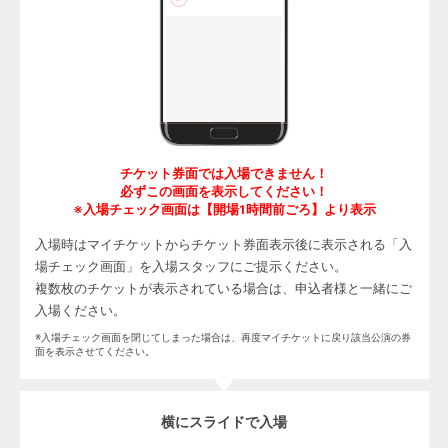
チケット券面では入場できません！
必ずこの画面を表示してください！
※入場チェック画面は【開場1時間前ごろ】より表示
入場時はマイチケットからチケット券面表示後に表示される「入
場チェック画面」を入場スタッフにご提示ください。
複数枚のチケットが表示されている場合は、申込者様と一緒にご
入場ください。
※入場チェック画面を閉じてしまった場合は、再度マイチケットに戻り該当公演の券
面を表示させてください。
横にスライドで入場