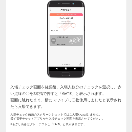
入場チェック画面を確認後、入場人数分のチェックを選択し、赤
い点線の〇を2本指で押すと「GATE」と表示されます。
画面に触れたまま、横にスワイプし〇枚使用しましたと表示され
たら入場できます。
入場チェック画面のスクリーンショットではご入場いただけません。
必ず電子チケットアプリから入場チェック画面を表示させてください。
※もぎり済みはグレーアウトし「PASS」と表示されます。