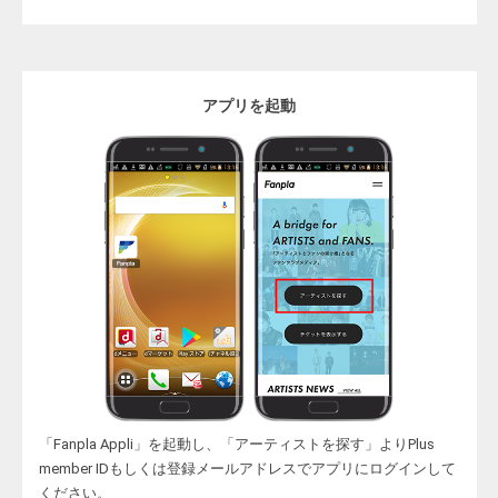
アプリを起動
「Fanpla Appli」を起動し、「アーティストを探す」よりPlus
member IDもしくは登録メールアドレスでアプリにログインして
ください。