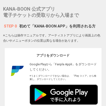
KANA-BOON 公式アプリ
電子チケットの受取りから入場まで
STEP 0
初めて「KANA-BOON APP」を利用される方
※こちらは操作マニュアルです。アーティストアプリにより画面上の色
合いやメニューボタンの位置は異なる場合があります。
アプリをダウンロード
Google Playから「Fanpla Appli」をダウンロード
してください。
※うまくダウンロードできない場合は、 「Play ストア」から検
索し、ダウンロードしてください。