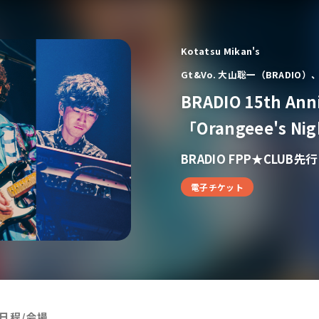
Kotatsu Mikan's
Gt&Vo. 大山聡一（BRADIO）、
BRADIO 15th Ann
「Orangeee's Nig
BRADIO FPP★CLUB
電子チケット
日程/会場