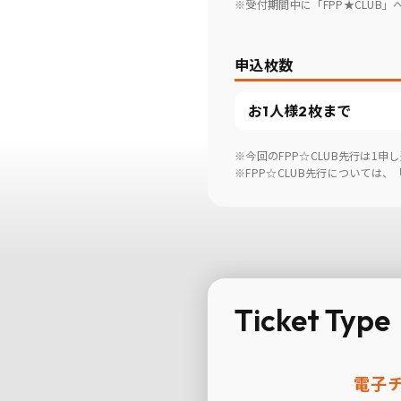
※受付期間中に「FPP★CLUB
申込枚数
お1人様2枚まで
※今回のFPP☆CLUB先行は1
※FPP☆CLUB先行については
Ticket Type
電子