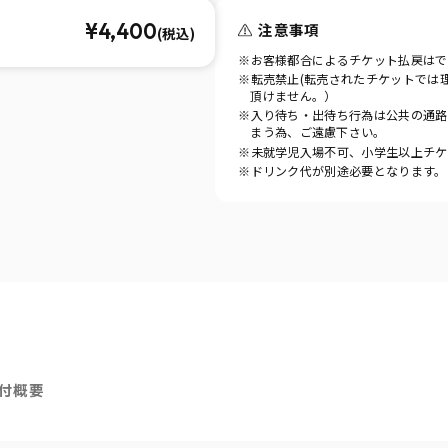
¥4,400
注意事項
(税込)
※お客様都合によるチケット払戻はで
※転売禁止(転売されたチケットでは
頂けません。）
※入り待ち・出待ち行為は公共の通路
まう為、ご遠慮下さい。
※未就学児入場不可、小学生以上チケ
※ドリンク代が別途必要となります。
付概要