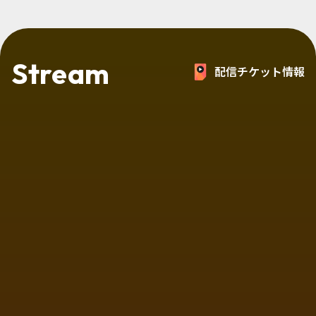
Stream
配信チケット情報
手越祐也LIVE TOUR 2026 SUPER
STAR
手越祐也
MUSIC
アーカイブ配信あり