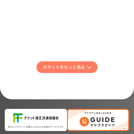
と」
04 Limited Sazabys
一般販売（先着）
YON TOWN 8th
Anniversary 〜真夏の町民
※予定枚数に達し次第終了
女・男祭り〜
YON TOWN通常会員最終受付
（先着）
※予定枚数に達し次第終了
チケットをもっと見る