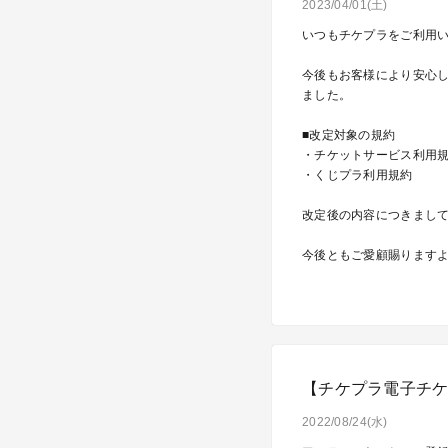
2023/04/01(土)
いつもチケプラをご利用
今後もお客様により安心し
ました。
■改定対象の規約
・チケットサービス利用
・くじプラ利用規約
改定後の内容につきまし
今後ともご愛顧賜ります
【チケプラ電子チ
2022/08/24(水)