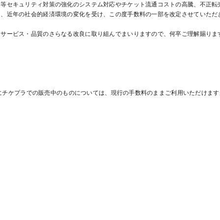
用等セキュリティ対策の強化のシステム対応やチケット流通コストの高騰、不正転
た、近年の社会的経済環境の変化を受け、この度手数料の一部を改定させていただ
きサービス・品質のさらなる改良に取り組んでまいりますので、何卒ご理解賜りま
)以前にチケプラでの販売中のものについては、現行の手数料のままご利用いただけま