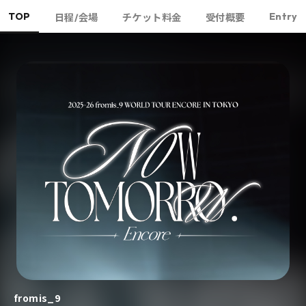
TOP
Entry
日程/会場
チケット料金
受付概要
fromis_9