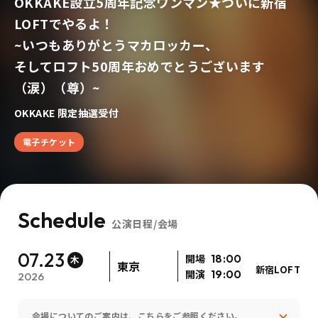
OKKAKE設立5周年記念ワンマン★ついに新宿
LOFTでやるよ！
~いつもありがとうマカロッカー、
そしてロフト50周年おめでとうございます
（涙）（尊）~
OKKAKE 限定抽選受付
電子チケット
Schedule
公演日程/会場
07.23
開場
18:00
木
東京
新宿LOFT
開演
19:00
2026
会場についてのご案内は、こちらをご参照ください。