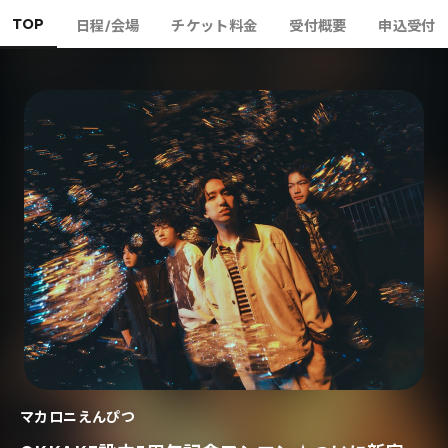
TOP
日程/会場
チケット料金
受付概要
申込受付
マカロニえんぴつ