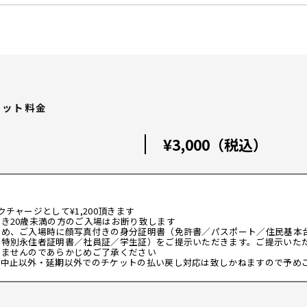
ケット料金
¥3,000（税込）
チャージとして¥1,200頂きます
き20歳未満の方のご入場はお断り致します
ため、ご入場時に顔写真付きの身分証明書（免許書／パスポート／住民基本
／特別永住者証明書／社員証／学生証）をご提示いただきます。ご提示いた
けませんのであらかじめご了承ください
演中止以外・延期以外でのチケットの払い戻し対応は致しかねますので予め