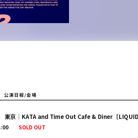
公演日程/会場
東京｜KATA and Time Out Cafe & Diner［LIQU
 23:00
SOLD OUT