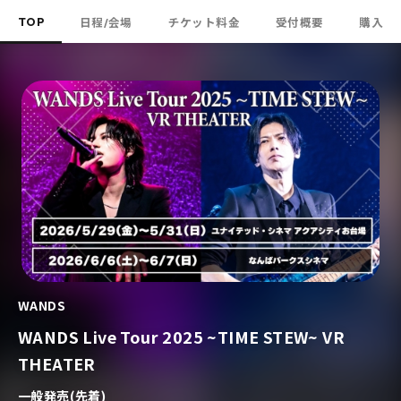
TOP
日程/会場
チケット料金
受付概要
購入
WANDS
WANDS Live Tour 2025 ~TIME STEW~ VR
THEATER
一般発売(先着)