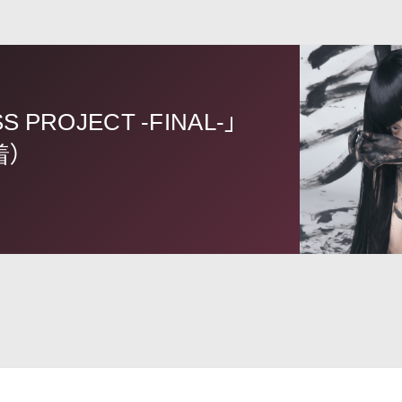
S PROJECT -FINAL-」
着）