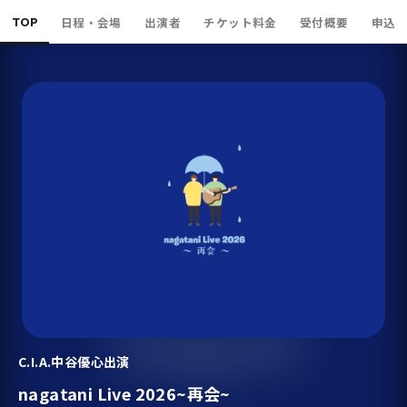
TOP
日程・会場
出演者
チケット料金
受付概要
申込
C.I.A.中谷優心出演
nagatani Live 2026~再会~