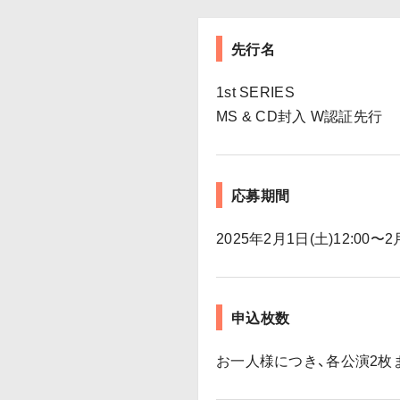
先行名
1st SERIES
MS & CD封入 W認証先行
応募期間
2025年2月1日(土)12:00〜2月
申込枚数
お一人様につき、各公演2枚