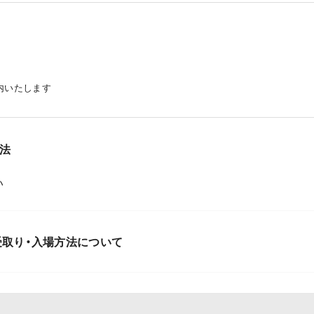
内いたします
法
い
取り・入場方法について