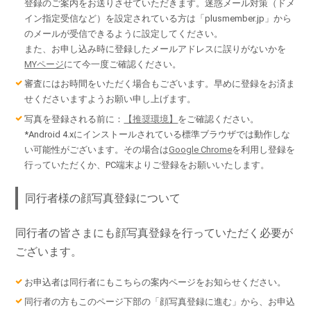
登録のご案内をお送りさせていただきます。迷惑メール対策（ドメ
イン指定受信など）を設定されている方は「plusmember.jp」から
のメールが受信できるように設定してください。
また、お申し込み時に登録したメールアドレスに誤りがないかを
MYページ
にて今一度ご確認ください。
審査にはお時間をいただく場合もございます。早めに登録をお済ま
せくださいますようお願い申し上げます。
写真を登録される前に：
【推奨環境】
をご確認ください。
*Android 4.xにインストールされている標準ブラウザでは動作しな
い可能性がございます。その場合は
Google Chrome
を利用し登録を
行っていただくか、PC端末よりご登録をお願いいたします。
同行者様の顔写真登録について
同行者の皆さまにも顔写真登録を行っていただく必要が
ございます。
お申込者は同行者にもこちらの案内ページをお知らせください。
同行者の方もこのページ下部の「顔写真登録に進む」から、お申込