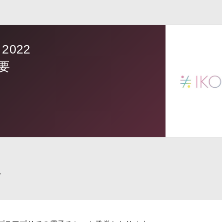
022
要
て