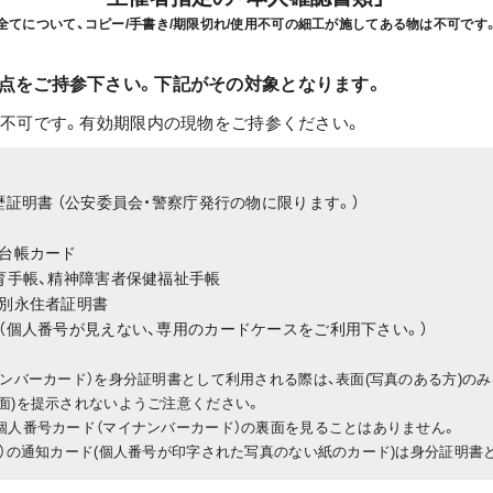
全てについて、コピー/手書き/期限切れ/使用不可の細工が施してある物は不可です
1点をご持参下さい。下記がその対象となります。
不可です。有効期限内の現物をご持参ください。
歴証明書 （公安委員会・警察庁発行の物に限ります。）
本台帳カード
療育手帳、精神障害者保健福祉手帳
特別永住者証明書
ド（個人番号が見えない、専用のカードケースをご利用下さい。）
ンバーカード）を身分証明書として利用される際は、表面(写真のある方)の
面)を提示されないようご注意ください。
個人番号カード（マイナンバーカード）の裏面を見ることはありません。
）の通知カード(個人番号が印字された写真のない紙のカード)は身分証明書