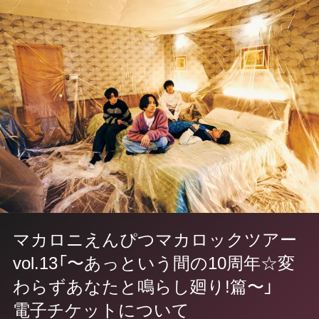
マカロニえんぴつ
マカロックツアー
vol.13「〜あっという間の10周年☆変
わらずあなたと鳴らし廻り!篇〜」
電子チケットについて