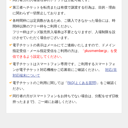
同行者分の入場整理券のチケットは分配可能です。
第三者へチケットを転売または有償で譲渡する行為は、目的・理由
に関わらず一切禁止しております。
各時間枠には定員数があるため、ご購入できなかった場合には、時
間枠以降のフリー枠をご利用ください。
フリー枠はグッズ販売所入場券は不要となりますが、入場制限を設
けさせていただく場合がございます。
電子チケットの表示はメールにてご連絡いたしますので、ドメイン
指定受信・メール指定受信をご利用の方は、
「plusmember.jp」を受
信できるよう設定してください。
電子チケットはスマートフォン専用です。ご利用するスマートフォ
ンが電子チケット対応機種かご応募前にご確認ください。
対応/非
対応端末について
電子チケットのご利用に関しては「
FAQ(よくある質問)
」をご確認く
ださい。
同行者の方がスマートフォンをお持ちでない場合は、分配をせず(2枚
持ったままで)、ご一緒にお越しください。