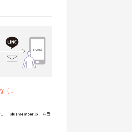
れなく。
usmember.jp」を受