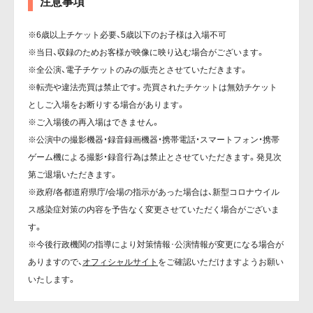
注意事項
※6歳以上チケット必要、5歳以下のお子様は入場不可
※当日、収録のためお客様が映像に映り込む場合がございます。
※全公演、電子チケットのみの販売とさせていただきます。
※転売や違法売買は禁止です。売買されたチケットは無効チケット
としご入場をお断りする場合があります。
※ご入場後の再入場はできません。
※公演中の撮影機器・録音録画機器・携帯電話・スマートフォン・携帯
ゲーム機による撮影・録音行為は禁止とさせていただきます。発見次
第ご退場いただきます。
※政府/各都道府県庁/会場の指示があった場合は、新型コロナウイル
ス感染症対策の内容を予告なく変更させていただく場合がございま
す。
※今後行政機関の指導により対策情報･公演情報が変更になる場合が
ありますので、
オフィシャルサイト
をご確認いただけますようお願い
いたします。