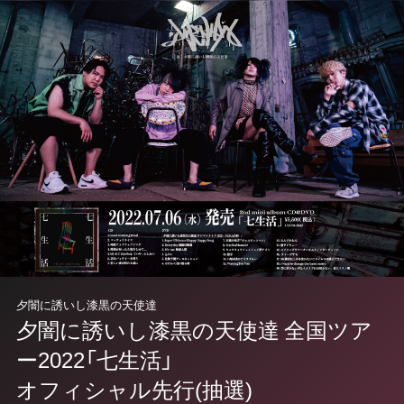
夕闇に誘いし漆黒の天使達
夕闇に誘いし漆黒の天使達 全国ツア
ー2022「七生活」
オフィシャル先行(抽選)