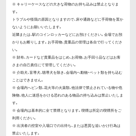
※ キャリーケースなどの大きな荷物のお持ち込みは禁止となりま
す。
トラブルや怪我の原因となりますので、床や通路などに手荷物を置か
ないようにお願いいたします。
近隣または、駅のコインロッカーなどにお預けください。会場でお預
かりもお断りします。お手荷物、貴重品の管理は各自で行ってくださ
い。
※ 財布、カードなど貴重品をはじめ、お荷物、お手回り品などはお客
さまの自己責任にて管理してください。
※ 介助犬、盲導犬、聴導犬を除き、会場内へ動物・ペット類を持ち込む
ことはできません。
※ 会場内へビン類、花火等の火薬類、他法律で禁止されている物や危
険物、他人に迷惑をかける恐れのある物品の持ち込みは禁止いたしま
す。
※ 会場内は基本的に全て禁煙となります。喫煙は所定の喫煙所をご
利用ください。
※ 出演者の控室や入場口での出待ち、または悪質な追いかけ行為は
禁止いたします。