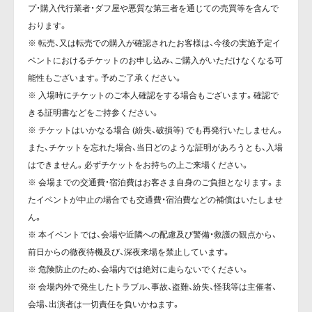
プ・購入代行業者・ダフ屋や悪質な第三者を通じての売買等を含んで
おります。
※ 転売、又は転売での購入が確認されたお客様は、今後の実施予定イ
ベントにおけるチケットのお申し込み、ご購入がいただけなくなる可
能性もございます。予めご了承ください。
※ 入場時にチケットのご本人確認をする場合もございます。確認で
きる証明書などをご持参ください。
※ チケットはいかなる場合 (紛失、破損等) でも再発行いたしません。
また、チケットを忘れた場合、当日どのような証明があろうとも、入場
はできません。必ずチケットをお持ちの上ご来場ください。
※ 会場までの交通費・宿泊費はお客さま自身のご負担となります。ま
たイベントが中止の場合でも交通費・宿泊費などの補償はいたしませ
ん。
※ 本イベントでは、会場や近隣への配慮及び警備・救護の観点から、
前日からの徹夜待機及び、深夜来場を禁止しています。
※ 危険防止のため、会場内では絶対に走らないでください。
※ 会場内外で発生したトラブル、事故、盗難、紛失、怪我等は主催者、
会場、出演者は一切責任を負いかねます。