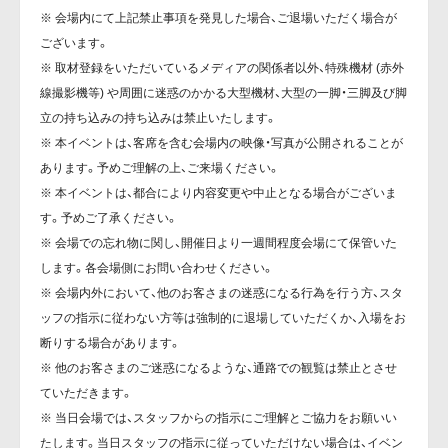
※ 会場内にて上記禁止事項を発見した場合、ご退場いただく場合が
ございます。
※ 取材登録をいただいているメディアの関係者以外、特殊機材 (赤外
線撮影機等) や周囲に迷惑のかかる大型機材、大型の一脚・三脚及び脚
立の持ち込みの持ち込みは禁止いたします。
※ 本イベントは、客席を含む会場内の映像・写真が公開されることが
あります。予めご理解の上、ご来場ください。
※ 本イベントは、都合により内容変更や中止となる場合がございま
す。予めご了承ください。
※ 会場での忘れ物に関し、開催日より一週間程度会場にて保管いた
します。各会場側にお問い合わせください。
※ 会場内外において、他のお客さまの迷惑になる行為を行う方、スタ
ッフの指示に従わない方等は強制的に退場していただくか、入場をお
断りする場合があります。
※ 他のお客さまのご迷惑になるような、通路での観覧は禁止とさせ
ていただきます。
※ 当日会場では、スタッフからの指示にご理解とご協力をお願いい
たします。当日スタッフの指示に従っていただけない場合は、イベン