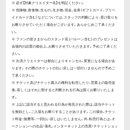
※ 必ず【対象クリエイター名】を明記ください。
※ 危険物、飲食物、生もの、生き物、現金、金券（ギフトカード、プリペ
イドカード含む）などについては、スタッフの判断により、受け取りを
お断りさせていただく場合がございます。あらかじめご了承くださ
い。
※ ファンの皆さまからのスタンド花 (バルーン含む) のプレゼントは
会場内の設置の都合上、お断りさせていただきます。予めご了承くだ
さい。
※ 出演クリエイターは都合によりキャンセル、変更になる場合があ
ります。その際のチケットの払い戻しは一切行いませんので予めご
了承ください。
※ チケット及びチケット購入の権利を転売したり、営業上の販売促
進、若しくはそれに類すると判断される行為は固くお断りいたしま
す。
※ 上記に該当すると思われる行為が発見された際は、該当チケット
を無効とし、ご入場をお断りすることがあります。この場合、チケッ
ト料金・旅費等、一切払い戻しはいたしません。尚、転売行為とは、オ
ークションへの出品・落札、インターネット上の売買・チケットショッ