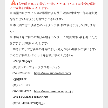
下記の注意事項を必ずご一読いただき、イベントの安全な運営
にご協力をお願いいたします。
※ 新型コロナウイルスの影響により後日公演の中止や一部内容変更
を行わせていただく可能性がございます。
※ 本公演では出演者とのハイタッチ会、握手会は予定しておりませ
ん。
※ 車椅子をご利用の方は各地イベンターに直接お問い合わせいただ
きますようお願いいたします。
車椅子エリアは会場の都合により、見えづらい場合がございます。
予めご了承の上、チケットをお買い求めください。
・Zepp Nagoya
(問)サンデーフォークプロモーション
052-320-9100
https://www.sundayfolk.com/
・京都FANJ
(問)GREENS
06-6882-1224
https://www.greens-corp.co.jp/
・CRAZYMAMA KINGDOM
(問)YUMEBANCHI(岡山)