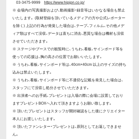
03-3475-9999
https://www.hipjpn.co.jp/
※ 会場内の写真撮影および、動画撮影・録音等はいかなる場合も禁止
いたします。 (取材登録を頂いているメディアの方や公式レポーター
を除く) 上記の行為が発覚した場合は、テープ、フィルム、その他メデ
ィア類はすべて没収、データは直ちに消去、悪質な場合は機材も没収
させていただきます。
※ ステージやブースでの観覧時に、うちわ、看板、サインボード等を
使っての応援は、胸の高さの位置でお願いいたします。
※ うちわ、看板、サインボード等は、40cm×40cm 以上のサイズの持ち
込みは禁止いたします。
※ うちわ、看板、サインボード等に不適切な記載を発見した場合は、
スタッフにて没収し処分させていただきます。
※ 出演者へのお手紙、プレゼントは入場の際に会場に設置しており
ますプレゼントBOXヘ入れて頂きますようお願い致します。
※ 頂いたプレゼントはスタッフが開封確認をした後にクリエイター
本人にお渡しいたします。
※ 頂いたファンレター・プレゼントは、原則としてお返しできませ
ん。