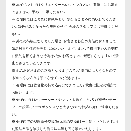
※ 本イベントではクリエイターへのサインなどのご要望にはお応え
できません。予めご了承ください。
※ 会場内ではこまめに休憩をとり、水分もこまめに摂取してくださ
い。気分が悪くなったら無理をせず、会場のスタッフにお声掛けくだ
さい。
※ 外での待機となりました場合、お客さま各自の責任におきまして、
気温対策や体調管理をお願いいたします。また、待機列中や入退場時
に混乱を招くような行為は、他のお客さまのご迷惑になりますので禁
止とさせていただきます。
※ 他のお客さまのご迷惑となりますので、会場内には大きな音ので
る物の持ち込みは禁止させていただきます。
※ 会場内には飲食物の持ち込みはできません。飲食は指定の場所で
お願いします。
※ 会場内ではレジャーシートやマットを敷くこと、及び椅子やテー
ブルの設置、クーラボックスなど大きな物の持ち込みはご遠慮くださ
い。
※ 会場内での整理番号交換(座席等の交換)は一切禁止いたします。ま
た整理番号を無視した割り込み等も固く禁止いたします。