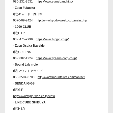
086-231-3531
https://www.yumebanchi.jp/
・Zepp Fukuoka
(問)キョードー西日本
0570-09-2424
http://www.kyodo-west.co.jp/main.php
・1000 CLUB
(問)H.I.P.
03-3475-9999
https://www.hipjpn.co.jp/
・Zepp Osaka Bayside
(問)GREENS
06-6882-1224
https://www.greens-corp.co.jp/
・Sound Lab mole
(問)マウントアライブ
050-3504-8700
http://www.mountalive.com/contact/
・SENDAI GIGS
(問)GIP
https://www.gip-web.co.jp/t/info
・LINE CUBE SHIBUYA
(問)H.I.P.