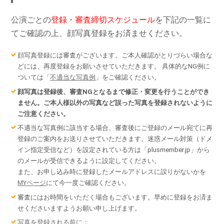
公演ごとの
登録・審査締切スケジュール
を下記の一覧に
てご確認の上、顔写真登録をお済ませください。
顔写真登録には審査がございます。ご本人確認がとりづらい場合な
どには、再度登録をお願いさせていただきます。 具体的なNG例に
ついては「
不適当な写真例
」をご確認ください。
顔写真は登録後、審査NGとなるまで修正・変更を行うことができ
ません。ご本人様以外の写真など誤った写真を登録されないように
ご注意ください。
不適当な写真例に該当する場合、審査後にご登録のメール宛てに再
登録のご案内をお送りさせていただきます。迷惑メール対策（ドメ
イン指定受信など）を設定されている方は「plusmember.jp」から
のメールが受信できるように設定してください。
また、お申し込み時に登録したメールアドレスに誤りがないかを
MYページ
にて今一度ご確認ください。
審査にはお時間をいただく場合もございます。早めに登録をお済ま
せくださいますようお願い申し上げます。
写真を登録される前に：