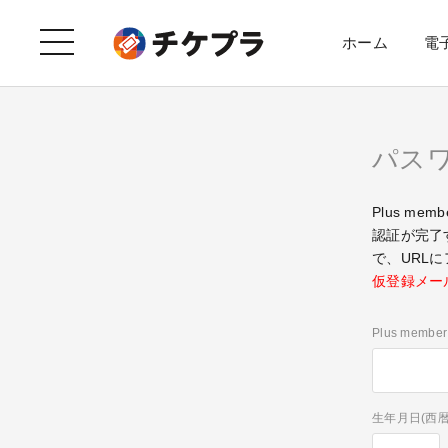
ホーム
電
パス
Plus m
認証が完了
で、URL
仮登録メー
Plus mem
生年月日(西暦