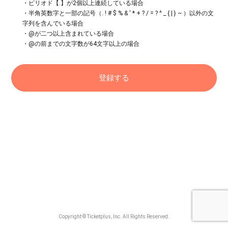
・ピリオド【.】が2個以上連続している場合
・半角英数字と一部の記号（. ! # $ % & ‘ * + ? / = ? ^ _ { | } ~ ）以外の文
字列を含んでいる場合
・@が二つ以上含まれている場合
・@の前までの文字数が64文字以上の場合
Copyright © Ticketplus, Inc. All Rights Reserved.