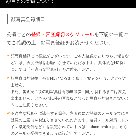
顔写真の登録について
顔写真登録期日
公演ごとの
登録・審査締切スケジュール
を下記の一覧に
てご確認の上、顔写真登録をお済ませください。
顔写真登録には審査がございます。ご本人確認がとりづらい場合な
どには、再度登録をお願いさせていただきます。 具体的なNG例に
ついては「
不適当な写真例
」をご確認ください。
顔写真は登録後、審査NGとなるまで修正・変更を行うことができ
ません。
また、審査完了後の顔写真は有効期限(3年間)が切れるまでは変更
出来ません。ご本人様以外の写真など誤った写真を登録されないよ
うにご注意ください。
不適当な写真例に該当する場合、審査後にご登録のメール宛てに再
登録のご案内をお送りさせていただきます。迷惑メール対策（ドメ
イン指定受信など）を設定されている方は「plusmember.jp」から
のメールが受信できるように設定してください。