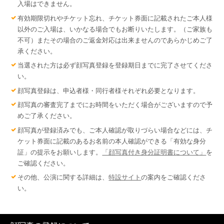
入場はできません。
有効期限切れやチケット忘れ、チケット券面に記載されたご本人様
以外のご入場は、いかなる場合でもお断りいたします。（ご家族も
不可）またその場合のご返金対応は出来ませんのであらかじめご了
承ください。
当選された方は必ず顔写真登録を登録期日までに完了させてくださ
い。
顔写真登録は、申込者様・同行者様それぞれ必要となります。
顔写真の審査完了までにお時間をいただく場合がございますので予
めご了承ください。
顔写真が登録済みでも、ご本人確認が取りづらい場合などには、チ
ケット券面に記載のあるお名前の本人確認ができる「有効な身分
証」の提示をお願いします。
「顔写真付き身分証明書について」
を
ご確認ください。
その他、公演に関する詳細は、
特設サイト
の案内をご確認くださ
い。