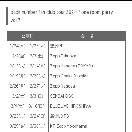
back number fan club tour 2024「one room party
vol.7」
公演日
会 場
1/24(水)・1/25(木)
豊洲PIT
2/2(金)・2/3(土)
Zepp Fukuoka
2/13(火)・2/14(水)
Zepp Haneda (TOKYO)
2/19(月)・2/20(火)
Zepp Osaka Bayside
2/26(月)・2/27(火)
Zepp Nagoya
3/2(土)・3/3(日)
SENDAI GIGS
3/9(土)・3/10(日)
BLUE LIVE HIROSHIMA
3/23(土)・3/24(日)
新潟LOTS
3/29(金)・3/30(土)
KT Zepp Yokohama