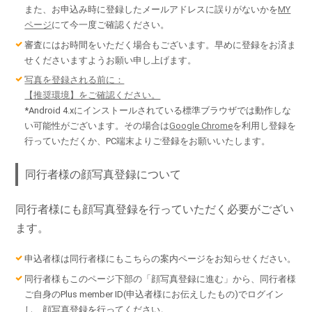
また、お申込み時に登録したメールアドレスに誤りがないかを
MY
ページ
にて今一度ご確認ください。
審査にはお時間をいただく場合もございます。早めに登録をお済ま
せくださいますようお願い申し上げます。
写真を登録される前に：
【推奨環境】をご確認ください。
*Android 4.xにインストールされている標準ブラウザでは動作しな
い可能性がございます。その場合は
Google Chrome
を利用し登録を
行っていただくか、PC端末よりご登録をお願いいたします。
同行者様の顔写真登録について
同行者様にも顔写真登録を行っていただく必要がござい
ます。
申込者様は同行者様にもこちらの案内ページをお知らせください。
同行者様もこのページ下部の「顔写真登録に進む」から、同行者様
ご自身のPlus member ID(申込者様にお伝えしたもの)でログイン
し、顔写真登録を行ってください。