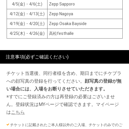
4/5(金)・4/6(土)
Zepp Sapporo
4/12(金)・4/13(土)
Zepp Nagoya
4/19(金)・4/20(土)
Zepp Osaka Bayside
4/25(木)・4/26(金)
高松festhalle
注意事項(必ずご確認ください)
チケット当選後、同行者様を含め、期日までにチケプラ
への顔写真の登録を行ってください。
顔写真の登録が無
い場合には、入場をお断りさせていただきます。
※すでにご登録済みの方は再登録の必要はございませ
ん。登録状況はMYページで確認できます。マイページ
は
こちら
チケットに記載されたご本人様以外のご入場、チケットのみでのご