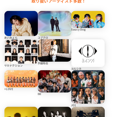
取り扱いアーティスト多数！
Saucy Dog
あいみょん
コブクロ
手越祐也
サカナクション
ヨルシカ
=LOVE
INI
JO1