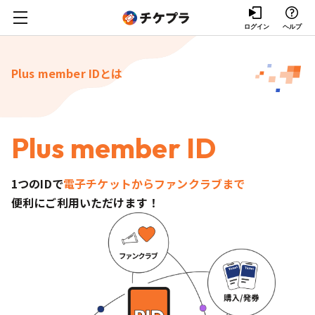
ログイン
ヘルプ
Plus member IDとは
P
l
u
s
m
e
m
b
e
r
I
D
1つのIDで
電子チケットからファンクラブまで
便利にご利用いただけます！