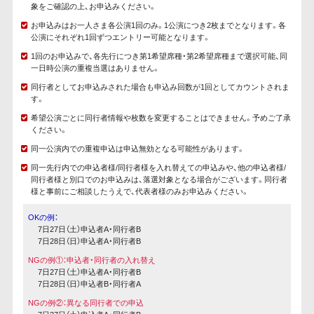
象をご確認の上、お申込みください。
お申込みはお一人さま各公演1回のみ。1公演につき2枚までとなります。各
公演にそれぞれ1回ずつエントリー可能となります。
1回のお申込みで、各先行につき第1希望席種・第2希望席種まで選択可能、同
一日時公演の重複当選はありません。
同行者としてお申込みされた場合も申込み回数が1回としてカウントされま
す。
希望公演ごとに同行者情報や枚数を変更することはできません。予めご了承
ください。
同一公演内での重複申込は申込無効となる可能性があります。
同一先行内での申込者様/同行者様を入れ替えての申込みや、他の申込者様/
同行者様と別口でのお申込みは、落選対象となる場合がございます。同行者
様と事前にご相談したうえで、代表者様のみお申込みください。
OKの例：
7日27日（土）申込者A・同行者B
7日28日（日）申込者A・同行者B
NGの例①：申込者・同行者の入れ替え
7日27日（土）申込者A・同行者B
7日28日（日）申込者B・同行者A
NGの例②：異なる同行者での申込