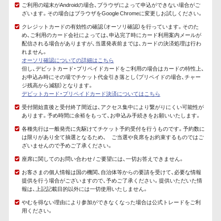
ご利用の端末がAndroidの場合、ブラウザによって申込ができない場合がご
ざいます。その場合はブラウザをGoogle Chromeに変更しお試しください。
クレジットカードの有効性の確認（オーソリ確認）を行っています。そのた
め、ご利用のカード会社によっては、申込完了時にカード利用案内メールが
配信される場合がありますが、当選発表前までは、カードの決済処理は行わ
れません。
オーソリ確認についての詳細はこちら
但し、デビットカード・プリペイドカードをご利用の場合はカードの特性上、
お申込み時にその場でチケット代金引き落とし（プリペイドの場合、チャー
ジ残高から減額）となります。
デビットカード・プリペイドカード決済についてはこちら
受付開始直後と受付終了間近は、アクセス集中により繋がりにくい可能性が
あります。予め時間に余裕をもって、お申込み手続きをお願いいたします。
各種先行は一般発売に先駆けてチケット予約受付を行うものです。予約数に
は限りがあり全て抽選となるため、 ご当選や良席をお約束するものではご
ざいませんので予めご了承ください。
座席に関してのお問い合わせ / ご要望には、一切お答えできません。
お客さまの個人情報は国の機関、自治体等からの要請を受けて、必要な情報
提供を行う場合がございますので、予めご了承ください。提供いただいた情
報は、上記記載目的以外には一切使用いたしません。
やむを得ない理由により参加ができなくなった場合は公式トレードをご利
用ください。