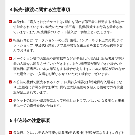
4.転売・譲渡に関する注意事項
本受付にて購入されたチケットは、理由を問わず第三者に転売する行為は一
切禁止されています。転売のために第三者に提供/譲渡する行為も禁止され
ています。また、転売目的のチケット購入は一切禁止といたします。
転売行為とは、オークションへの出品、落札、インターネット上の売買、チケ
ットショップ、申込代行業者、ダフ屋や悪質な第三者を通じての売買等を含
んでおります。
オークション等での出品や高額転売などが発覚した場合は、出品者及び申込
者の入場をお断りさせていただきます。また、転売等が確認できた場合、公
演当日に該当席のご本人確認をする場合があります。ご本人確認が取れなか
った場合には、ご入場をお断りさせていただく場合がございます。
本公演の受付で販売されるチケット(興行入場券)は「特定興行入場券」にな
り、主催者に許可を得ず無断で、興行主の販売価格を超える価格での有償譲
渡が禁止されています。
チケットの転売や譲渡等によって発生したトラブルは、いかなる場合も主催
者は一切の責任を負いかねます。
5.申込時の注意事項
各先行ごとに、お申込み可能な対象者(申込者・同行者）が異なります。必ず対