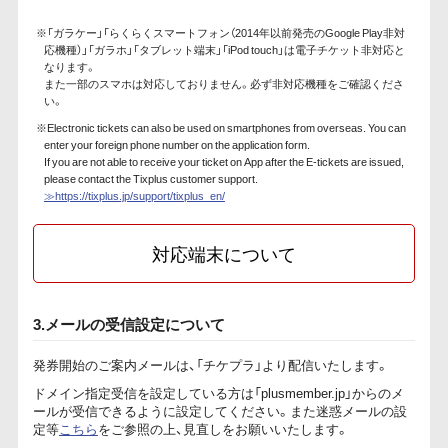
※「ガラケー」「らくらくスマートフォン（2014年以前発売のGoogle Play非対
応機種）」「ガラホ」「タブレット端末」「iPod touch」は電子チケット非対応と
なります。
また一部のスマホは対応しておりません。必ず非対応機種をご確認くださ
い。
※Electronic tickets can also be used on smartphones from overseas. You can
enter your foreign phone number on the application form.
If you are not able to receive your ticket on App after the E-tickets are issued,
please contact the Tixplus customer support.
≫https://tixplus.jp/support/tixplus_en/
対応端末について
3.メールの受信設定について
発券開始のご案内メールは、「チケプラ」より配信いたします。
ドメイン指定受信を設定している方は「plusmember.jp」からのメ
ールが受信できるように設定してください。また迷惑メールの設
定等
こちら
をご参照の上、見直しをお願いいたします。