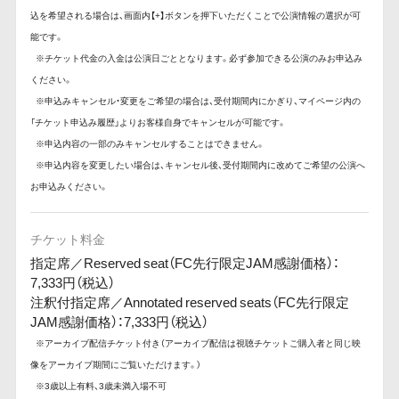
込を希望される場合は、画面内【+】ボタンを押下いただくことで公演情報の選択が可
能です。
※チケット代金の入金は公演日ごととなります。必ず参加できる公演のみお申込み
ください。
※申込みキャンセル・変更をご希望の場合は、受付期間内にかぎり、マイページ内の
「チケット申込み履歴」よりお客様自身でキャンセルが可能です。
※申込内容の一部のみキャンセルすることはできません。
※申込内容を変更したい場合は、キャンセル後、受付期間内に改めてご希望の公演へ
お申込みください。
チケット料金
指定席／Reserved seat（FC先行限定JAM感謝価格）：
7,333円（税込）
注釈付指定席／Annotated reserved seats（FC先行限定
JAM感謝価格）：7,333円（税込）
※アーカイブ配信チケット付き（アーカイブ配信は視聴チケットご購入者と同じ映
像をアーカイブ期間にご覧いただけます。）
※3歳以上有料、3歳未満入場不可