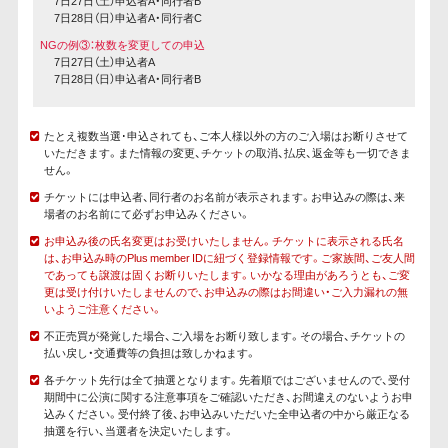
7日27日（土）申込者A・同行者B
7日28日（日）申込者A・同行者C
NGの例③：枚数を変更しての申込
7日27日（土）申込者A
7日28日（日）申込者A・同行者B
たとえ複数当選･申込されても、ご本人様以外の方のご入場はお断りさせて
いただきます。また情報の変更、チケットの取消、払戻、返金等も一切できま
せん。
チケットには申込者、同行者のお名前が表示されます。お申込みの際は、来
場者のお名前にて必ずお申込みください。
お申込み後の氏名変更はお受けいたしません。チケットに表示される氏名
は、お申込み時のPlus member IDに紐づく登録情報です。ご家族間、ご友人間
であっても譲渡は固くお断りいたします。いかなる理由があろうとも、ご変
更は受け付けいたしませんので、お申込みの際はお間違い・ご入力漏れの無
いようご注意ください。
不正売買が発覚した場合、ご入場をお断り致します。その場合、チケットの
払い戻し・交通費等の負担は致しかねます。
各チケット先行は全て抽選となります。先着順ではございませんので、受付
期間中に公演に関する注意事項をご確認いただき、お間違えのないようお申
込みください。受付終了後、お申込みいただいた全申込者の中から厳正なる
抽選を行い、当選者を決定いたします。