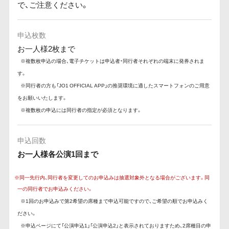
で、ご注意ください。
申込枚数
お一人様2枚まで
※複数枚申込の場合、電子チケットは申込者・同行者それぞれの端末に発券されま
す。
※同行者の方も「JO1 OFFICIAL APP」の推奨環境に適したスマートフォンのご用意
をお願いいたします。
※複数枚の申込には同行者の指定が必須となります。
申込回数
お一人様各公演1回まで
※同一先行内、同行者を変更してのお申込みは抽選対象外となる場合がございます。同
一の同行者でお申込みください。
※1回のお申込みで第2希望の席種まで申込可能ですので、ご希望の順でお申込みく
ださい。
※申込ページにて「公演申込1」「公演申込2」と表示されておりますため、2席種目の申