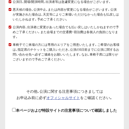
公演日、開場/開演時間、出演者等は急遽変更になる場合がございます。
悪天候の場合、公演中止、または内容が変更になる場合がございます。公演
が実施された場合は、天災等によりご来場いただけなかった場合も払戻しは
いたしかねます。予めご了承ください。
公演内容、出演者に変更があった場合でも払い戻しはいたしかねますので予
めご了承ください。また会場までの交通費・宿泊費は各個人の負担になりま
す。
車椅子でご来場の方には専用のエリアをご用意いたします。ご希望のお客様
は、指定席のチケットをご購入いただき、公演の5日前までに公演に関するお
問い合わせ先へ必ずご連絡をお願いいたします。なお、車椅子席には限りが
ございますので予めご了承ください。
その他、公演に関する注意事項につきましては
お申込み前に必ず
オフィシャルサイト
をご確認ください。
本ページおよび特設サイトの注意事項について確認しました