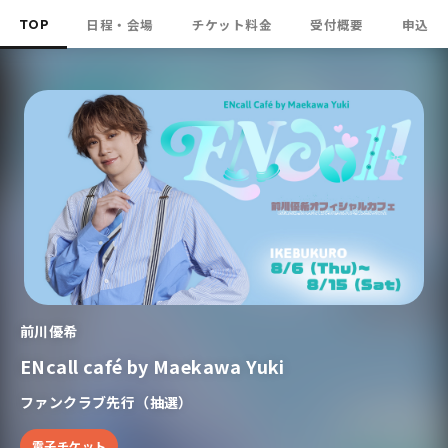
TOP
日程・会場
チケット料金
受付概要
申込
前川優希
ENcall café by Maekawa Yuki
ファンクラブ先行（抽選）
電子チケット